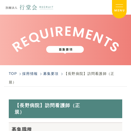
MENU
REQUIREMENTS
採用TOP
メッセージ
募集要項
働く環境について
TOP
採用情報
募集要項
【長野病院】訪問看護師（正
働くヒトビト
規）
キャリアプラン
お問い合わせ
【長野病院】訪問看護師（正
規）
募集要項
募集職種